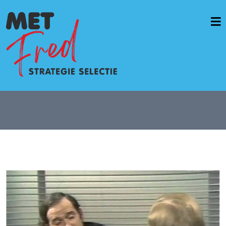
Home
Vacatures & opdrachten
Werkwijze
Diensten
Casussen
OverMetFred