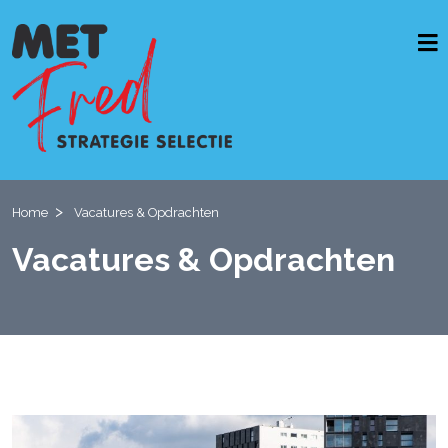
Home
Home
Vacatures & Opdrachten
Vacatures & opdrachten
Vacatures & Opdrachten
Werkwijze
Diensten
Casussen
OverMetFred