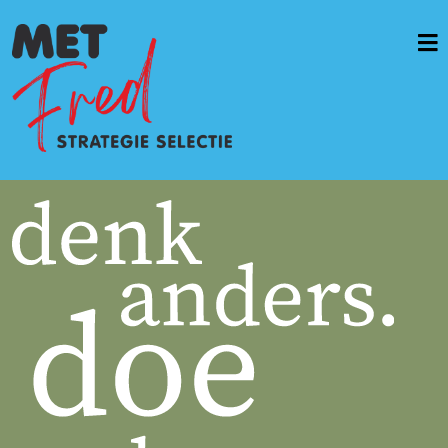
Home
Vacatures & opdrachten
Werkwijze
Diensten
Casussen
OverMetFred