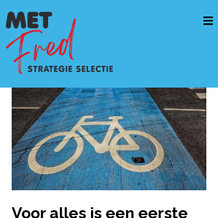
Home
Vacatures & opdrachten
Werkwijze
Diensten
Casussen
OverMetFred
Voor alles is een eerste