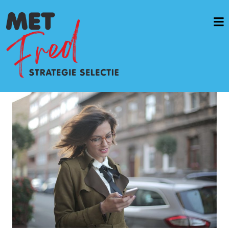
Home
Vacatures & opdrachten
Werkwijze
Diensten
Casussen
OverMetFred