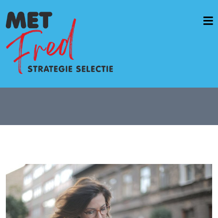
Home
Vacatures & opdrachten
Werkwijze
Diensten
Casussen
OverMetFred