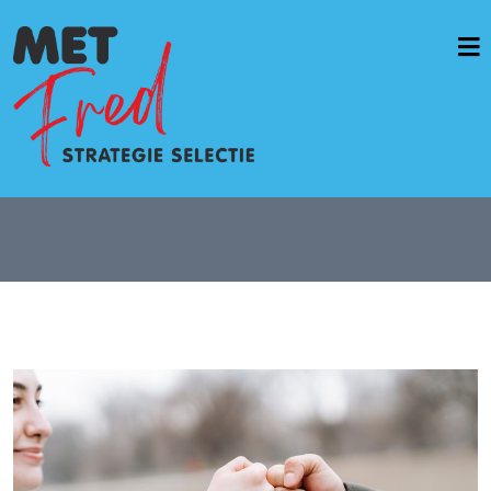
Home
Vacatures & opdrachten
Werkwijze
Diensten
Casussen
OverMetFred