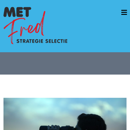
Home
Vacatures & opdrachten
Werkwijze
Diensten
Casussen
OverMetFred